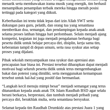
menarik serta membawakan irama musik yang energik, tim berhasil
menampilkan penampilan terbaik mereka hingga meraih posisi
tertinggi pada kategori yang diikuti.
Keberhasilan ini tentu tidak lepas dari izin Allah SWT serta
dukungan para guru, pelatih, dan orang tua yang senantiasa
memberikan doa, semangat, dan pendampingan kepada anak-anak
selama proses latihan hingga hari perlombaan. Selain menjadi ajang
kompetisi, kegiatan ini juga menjadi pengalaman berharga bagi
peserta didik untuk belajar percaya diri, disiplin, kerja sama tim,
keberanian tampil di depan umum, serta rasa syukur atas setiap
proses yang dijalani.
Pihak sekolah menyampaikan rasa syukur dan apresiasi atas
pencapaian luar biasa ini. Prestasi tersebut diharapkan dapat menjadi
motivasi bagi seluruh peserta didik untuk terus mengembangkan
bakat dan potensi yang dimiliki, serta menggunakan kemampuan
tersebut untuk hal-hal yang positif dan bermanfaat.
“Langkah kecil menuju mimpi besar” menjadi semangat yang terus
ditanamkan kepada anak-anak TK Islam Raudhah BSD agar selalu
berani berkarya, berprestasi, dan tumbuh menjadi pribadi yang
percaya diri, berakhlak mulia, serta senantiasa bersyukur.
Selamat kepada tim Raudhah Drumkidz atas prestasi Juara 1 yang