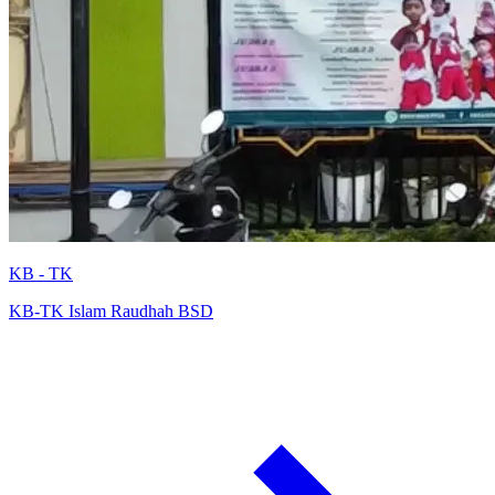
KB - TK
KB-TK Islam Raudhah BSD