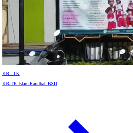
KB - TK
KB-TK Islam Raudhah BSD